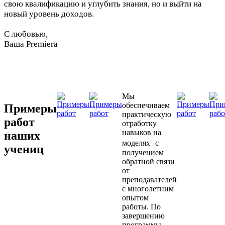
свою квалификацию и углубить знания, но и выйти на
новый уровень доходов.
С любовью,
Ваша Premiera
Мы
обеспечиваем
Примеры
практическую
работ
отработку
навыков на
наших
моделях с
учениц
получением
обратной связи
от
преподавателей
с многолетним
опытом
работы. По
завершению
программы