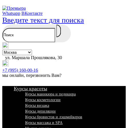
Whatsapp
ВКонтакте
Введите текст для поиска
ул. Маршала Прошлякова, 30
+7 (995) 160-00-16
мы онлайн,
перезвонить Вам
?
Курсы красоты
Курсы маникюра и педикюра
Курсы косметологии
Курсы визажа
Курсы депиляции
Курсы бровистов и лэшмейкеров
Курсы массажа и SPA