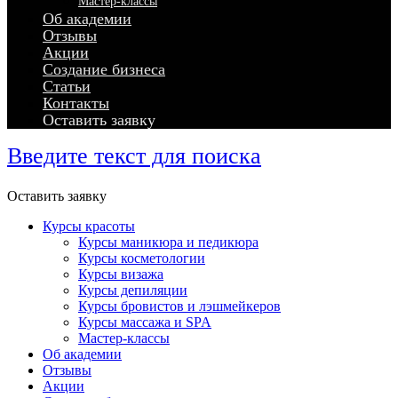
Мастер-классы
Об академии
Отзывы
Акции
Создание бизнеса
Статьи
Контакты
Оставить заявку
Введите текст для поиска
Оставить заявку
Курсы красоты
Курсы маникюра и педикюра
Курсы косметологии
Курсы визажа
Курсы депиляции
Курсы бровистов и лэшмейкеров
Курсы массажа и SPA
Мастер-классы
Об академии
Отзывы
Акции