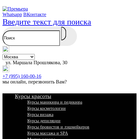
Whatsapp
ВКонтакте
Введите текст для поиска
ул. Маршала Прошлякова, 30
+7 (995) 160-00-16
мы онлайн,
перезвонить Вам
?
Курсы красоты
Курсы маникюра и педикюра
Курсы косметологии
Курсы визажа
Курсы депиляции
Курсы бровистов и лэшмейкеров
Курсы массажа и SPA