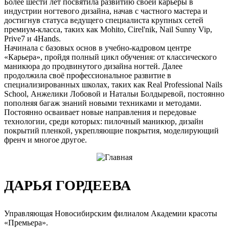
Более шести лет посвятила развитию своей карьеры в
индустрии ногтевого дизайна, начав с частного мастера и
достигнув статуса ведущего специалиста крупных сетей
премиум-класса, таких как Mohito, Cirel'nik, Nail Sunny Vip,
Prive7 и 4Hands.
Начинала с базовых основ в учебно-кадровом центре
«Карьера», пройдя полный цикл обучения: от классического
маникюра до продвинутого дизайна ногтей. Далее
продолжила своё профессиональное развитие в
специализированных школах, таких как Real Professional Nails
School, Анжелики Лобовой и Натальи Болдыревой, постоянно
пополняя багаж знаний новыми техниками и методами.
Постоянно осваивает новые направления и передовые
технологии, среди которых: пилочный маникюр, дизайн
покрытий пленкой, укрепляющие покрытия, моделирующий
френч и многое другое.
ДАРЬЯ ГОРДЕЕВА
Управляющая Новосибирским филиалом Академии красоты
«Премьера».