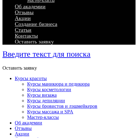
Мастер-классы
Об академии
Отзывы
Акции
Создание бизнеса
Статьи
Контакты
Оставить заявку
Введите текст для поиска
Оставить заявку
Курсы красоты
Курсы маникюра и педикюра
Курсы косметологии
Курсы визажа
Курсы депиляции
Курсы бровистов и лэшмейкеров
Курсы массажа и SPA
Мастер-классы
Об академии
Отзывы
Акции